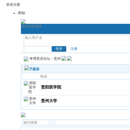
登录
注册
|帮助
我的快捷通道
首页
考博论坛
考博网
通用考博
考博英语
注册
考博英语论坛
»
贵州
子版块
站点
贵阳医学院
贵州大学