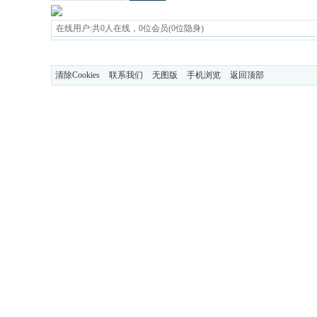
在线用户:共0人在线，0位会员(0位隐身)
清除Cookies
联系我们
无图版
手机浏览
返回顶部