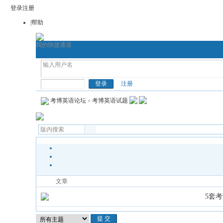
登录
注册
|帮助
我的快捷通道
首页
考博论坛
考博网
通用考博
考博英语
注册
考博英语论坛
»
考博英语试题
文章
5套