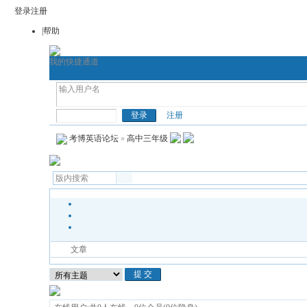
登录
注册
|帮助
我的快捷通道
首页
考博论坛
考博网
通用考博
考博英语
注册
考博英语论坛
»
高中三年级
文章