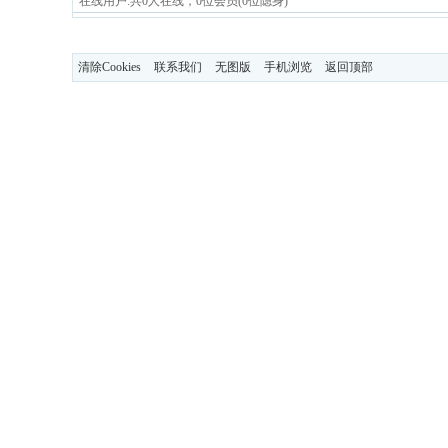
在线用户:共0人在线，0位会员(0位隐身)
清除Cookies
联系我们
无图版
手机浏览
返回顶部